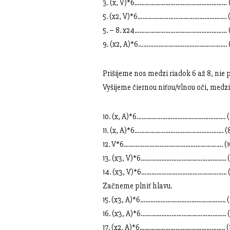
3. (x, V)*6……………………………………………… (
5. (x2, V)*6……………………………………………. (
5. – 8. x24……………………………………………… (
9. (x2, A)*6……………………………………………. (
Prišijeme nos medzi riadok 6 až 8, nie p
Vyšijeme čiernou niťou/vlnou oči, medzi
10. (x, A)*6……………………………………………. (1
11. (x, A)*6……………………………………………. (
12. V*6…………………………………………………. (1
13. (x3, V)*6………………………………………….. (
14. (x3, V)*6………………………………………….. (
Začneme plniť hlavu.
15. (x3, A)*6………………………………………….. (
16. (x3, A)*6………………………………………….. (
17. (x2, A)*6………………………………………….. (1