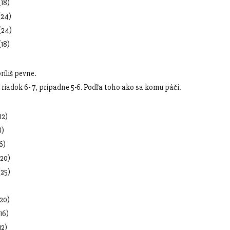
18)
24)
24)
18)
ríliš pevne.
 riadok 6- 7, prípadne 5-6. Podľa toho ako sa komu páči.
2)
8)
6)
20)
25)
20)
16)
2)