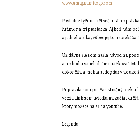
www.amigurumitogo.com
Posledné týždne frčí večerná rozprávka
hráme na tri prasiatka. Aj keď nám poč
a jedného vlka, vôbec jej to neprekáža
Už dávnejšie som našla návod na posta
a rozhodla sa ich dcére uháčkovať. Mal
dokončila a mohla si dopriať viac ako
Pripravila som pre Vás stručný preklad
verzii. Link som uviedla na začiatku č
ktorý môžete nájsť na youtube.
Legenda: