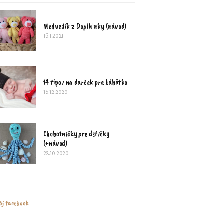
Medvedík z Doplhinky (návod)
16.1.2021
14 tipov na darček pre bábätko
16.12.2020
Chobotničky pre detičky
(+návod)
22.10.2020
ôj facebook