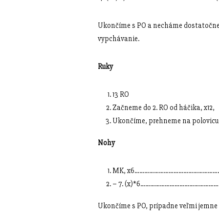
Ukončíme s PO a necháme dostatočne dl
vypchávanie.
Ruky
13 RO
Začneme do 2. RO od háčika, x12,
Ukončíme, prehneme na polovicu 
Nohy
MK, x6……………………………………………….
– 7. (x)*6……………………………………………
Ukončíme s PO, prípadne veľmi jemne