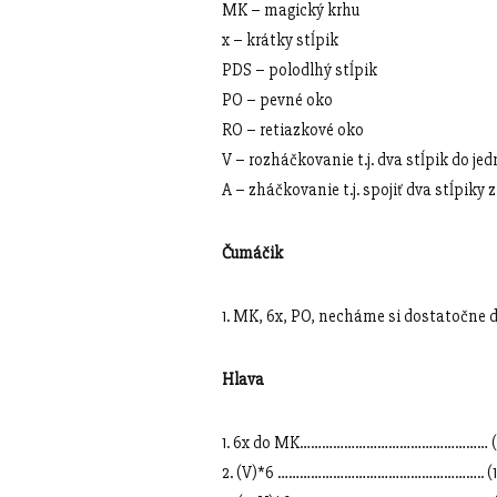
MK – magický krhu
x – krátky stĺpik
PDS – polodlhý stĺpik
PO – pevné oko
RO – retiazkové oko
V – rozháčkovanie t.j. dva stĺpik do j
A – zháčkovanie t.j. spojiť dva stĺpiky 
Čumáčik
1. MK, 6x, PO, necháme si dostatočne dl
Hlava
1. 6x do MK…………………………………………… (
2. (V)*6 ……………………………………………….. (1