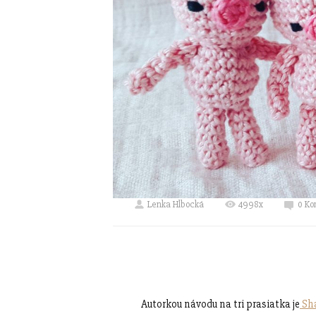
Lenka Hlbocká
4998x
0 Ko
Autorkou návodu na tri prasiatka je
Sha