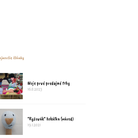
jnovšie články
Moje prvé predajné trhy
16.8.2023
"Ryžovák" hrkálka (návod)
19.1.2021