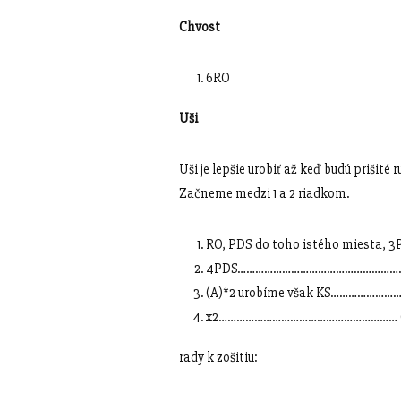
Chvost
6RO
Uši
Uši je lepšie urobiť až keď budú prišité r
Začneme medzi 1 a 2 riadkom.
RO, PDS do toho istého miesta, 3
4PDS………………………………………………. 
(A)*2 urobíme však KS………………………
x2…………………………………………………… (
rady k zošitiu: