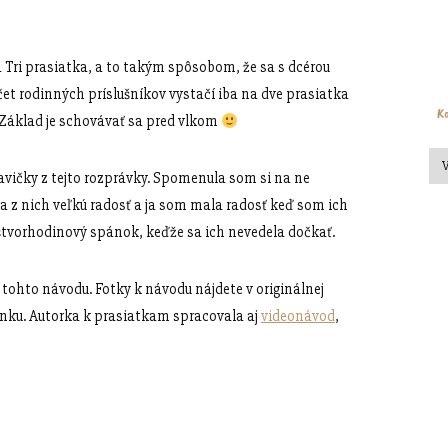
 Tri prasiatka, a to takým spôsobom, že sa s dcérou
et rodinných príslušníkov vystačí iba na dve prasiatka
Ka
. Základ je schovávať sa pred vlkom
vičky z tejto rozprávky. Spomenula som si na ne
a z nich veľkú radosť a ja som mala radosť keď som ich
 štvorhodinový spánok, keďže sa ich nevedela dočkať.
 tohto návodu. Fotky k návodu nájdete v originálnej
lánku. Autorka k prasiatkam spracovala aj
videonávod
,