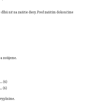
hú niť na zašitie diery. Pred zašitím dokončíme
a zošijeme.
 (6)
 (6)
 vyplníme.