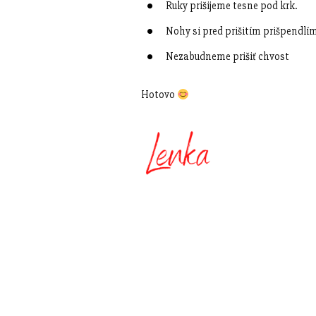
Ruky prišijeme tesne pod krk.
Nohy si pred prišitím prišpendlí
Nezabudneme prišiť chvost
Hotovo