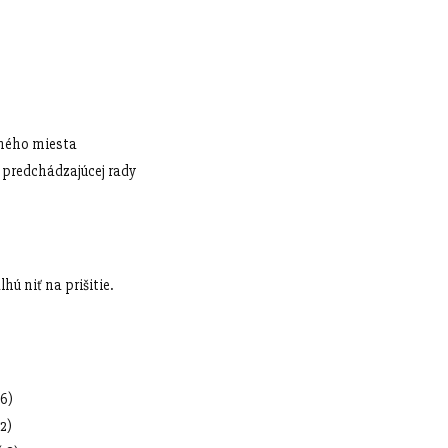
edného miesta
z predchádzajúcej rady
hú niť na prišitie.
6)
2)