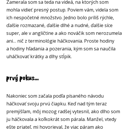
Zamerala som sa teda na videá, na ktorých som
mohla vidieť presný postup. Poviem vám, videla som
ich nespočetné množstvo. Jedno bolo príliš rýchle,
ďalšie rozmazané, ďalšie dlhé a nudné, ďalšie síce
super, ale v angličtine a ako nováčik som nerozumela
ani… nič z terminológie háčkovania. Proste hodiny
a hodiny hľadania a pozerania, kým som sa naučila
uháčkovať krátky a dlhy stĺpik.
prvý pokus...
Nakoniec som začala podľa písaného návodu
háčkovať svoju prvú čiapku. Keď nad tým teraz
premýšľam, môj mozog radšej vytesnil, ako dlho som
ju háčkovala a koľkokrát som párala. Manžel, vtedy
ešte priateľ, mi hovorieval, že viac páram ako