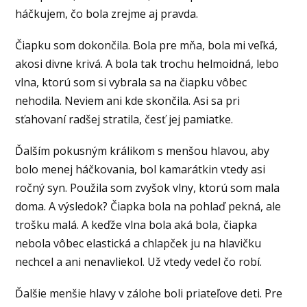
háčkujem, čo bola zrejme aj pravda.
Čiapku som dokončila. Bola pre mňa, bola mi veľká,
akosi divne krivá. A bola tak trochu helmoidná, lebo
vlna, ktorú som si vybrala sa na čiapku vôbec
nehodila. Neviem ani kde skončila. Asi sa pri
sťahovaní radšej stratila, česť jej pamiatke.
Ďalším pokusným králikom s menšou hlavou, aby
bolo menej háčkovania, bol kamarátkin vtedy asi
ročný syn. Použila som zvyšok vlny, ktorú som mala
doma. A výsledok? Čiapka bola na pohlaď pekná, ale
trošku malá. A keďže vlna bola aká bola, čiapka
nebola vôbec elastická a chlapček ju na hlavičku
nechcel a ani nenavliekol. Už vtedy vedel čo robí.
Ďalšie menšie hlavy v zálohe boli priateľove deti. Pre