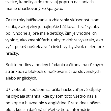
svetre, kabelky a dokonca aj popruh na saniach
máme uháčkovaný zo špagátu.
Za tie roky háčkovania a zbierania skúsenosti som
zistila, z akej vlny je najlepšie háčkovať hračky, aby
boli vhodné aj pre malé detičky, čim je vhodné ich
vyplniť, ako zmeniť farbu, aby to dobre vyzeralo, ako
vyšiť pekný noštek a veľa iných vychytávok nielen pre
hračky.
Boli to hodiny a hodiny hľadania a čítania na rôznych
stránkach a blokoch o háčkovaní, či už slovenských
alebo anglických.
Už v období, keď som sa učila háčkovať prvé stĺpiky
mi chýbala stránka, kde by som toto všetko našla
po kope a hlavne nie v angličtine. Preto dnes píšem
blog, kde sa dajú nájsť všetky tieto informácie