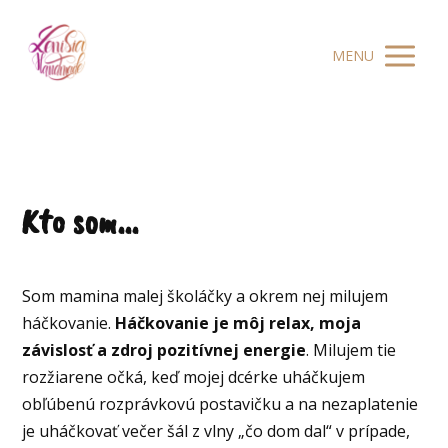
MENU
Kto som...
Som mamina malej školáčky a okrem nej milujem
háčkovanie.
Háčkovanie je môj relax, moja
závislosť a zdroj pozitívnej energie
. Milujem tie
rozžiarene očká, keď mojej dcérke uháčkujem
obľúbenú rozprávkovú postavičku a na nezaplatenie
je uháčkovať večer šál z vlny „čo dom dal“ v prípade,