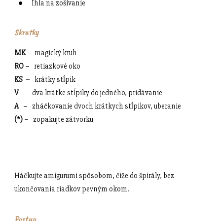
Ihla na zošívanie
Skratky
MK
– magický kruh
RO
– retiazkové oko
KS
– krátky stĺpik
V
– dva krátke stĺpiky do jedného, pridávanie
A
– zháčkovanie dvoch krátkych stĺpikov, uberanie
(*)
– zopakujte zátvorku
Háčkujte amigurumi spôsobom, čiže do špirály, bez
ukončovania riadkov pevným okom.
Postup