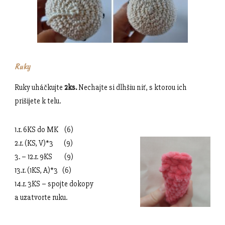
Ruky
Ruky uháčkujte
2ks.
Nechajte si dlhšiu niť, s ktorou ich
prišijete k telu.
1.r. 6KS do MK (6)
2.r. (KS, V)*3 (9)
3. – 12.r. 9KS (9)
13.r. (1KS, A)*3 (6)
14.r. 3KS – spojte dokopy
a uzatvorte ruku.