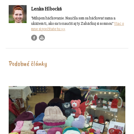
Lenka Hlbocká
"Milujem háčkovanie. Naučila som sa háčkovať sama a
ukážem ti, ako sa to naučíš aj ty. Zaháčkuj si so mnou"
Viac o
mne si prečítate tu:>>
Podobné články