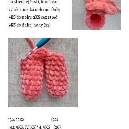
do strednej časti, ktorá vám
vynikla medzi nohami. Ďalej
9KS
do nohy,
2KS
cez stred,
9KS
do ďalšej nohy (22)
13.r. 22KS (22)
14.r. 9KS, (V, KS)*4, 5KS (26)