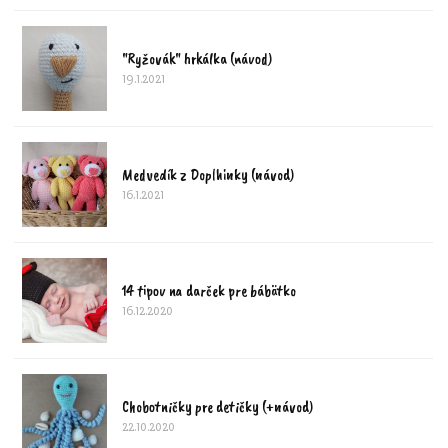
"Ryžovák" hrkálka (návod)
19.1.2021
Medvedík z Doplhinky (návod)
16.1.2021
14 tipov na darček pre bábätko
16.12.2020
Chobotničky pre detičky (+návod)
22.10.2020