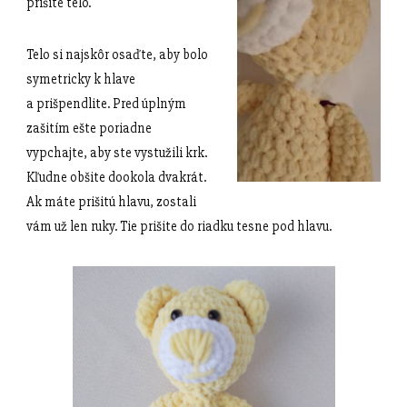
prišite telo.
Telo si najskôr osaďte, aby bolo
symetricky k hlave
a prišpendlite. Pred úplným
zašitím ešte poriadne
vypchajte, aby ste vystužili krk.
Kľudne obšite dookola dvakrát.
Ak máte prišitú hlavu, zostali
vám už len ruky. Tie prišite do riadku tesne pod hlavu.