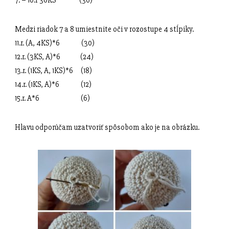
7. – 10.r 36KS (36)
Medzi riadok 7 a 8 umiestnite oči v rozostupe 4 stĺpiky.
11.r. (A, 4KS)*6 (30)
12.r. (3KS, A)*6 (24)
13.r. (1KS, A, 1KS)*6 (18)
14.r. (1KS, A)*6 (12)
15.r. A*6 (6)
Hlavu odporúčam uzatvoriť spôsobom ako je na obrázku.