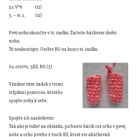
2.r. V*6 (12)
3. – 10. r. (12)
Prvú nohu ukončite v 10. riadku. Začnite háčkovať druhú
nohu.
Tú neukončujte. Urobte RO na konci 10. riadku.
11.r. otočte, 3KS, RO (3)
Vznikne vám riadok s tromi
stĺpikmi pomocou, ktorého
spojíte nohy k sebe.
Spojíte ich nasledovne:
Tak ako je vidieť na obrázku, pichnete háčik cez očko v prvej
nohe a očko prvého z troch KS, ktoré ste uháčkovali