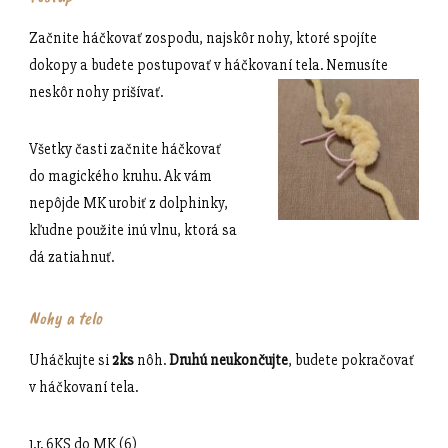
Začnite háčkovať zospodu, najskôr nohy, ktoré spojíte
dokopy a budete postupovať v háčkovaní tela. Nemusíte
neskôr nohy prišívať.
Všetky časti začnite háčkovať
do magického kruhu. Ak vám
nepôjde MK urobiť z dolphinky,
kľudne použite inú vlnu, ktorá sa
dá zatiahnuť.
Nohy a telo
Uháčkujte si
2ks
nôh.
Druhú neukončujte
, budete pokračovať
v háčkovaní tela.
1.r. 6KS do MK (6)