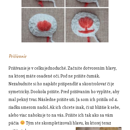
Prišívanie
Prišívanie je v celku jednoduché. Začnite dotvorením hlavy,
na ktorej máte osadené oči. Pod ne prišite čumák.
Nezabudnite si ho najskôr prišpendliť a skontrolovať či je
symetricky. Dookola prišite. Pred prišívaním ho vyplňte, aby
mal pekný tvar. Následne prišite uši. Ja som ich prišila od 4.
riadku smerom nadol. Ak ich chcete inak, či už bližšie k sebe,
alebo viac naboku je to na vás. Prišite ich tak ako sa vám
páčia
Tým ste skompletizovali hlavu, ku ktorej teraz