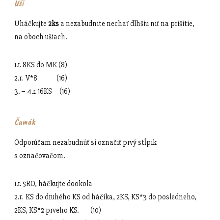
Uši
Uháčkujte
2ks
a nezabudnite nechať dlhšiu niť na prišitie,
na oboch ušiach.
1.r. 8KS do MK (8)
2.r. V*8 (16)
3. – 4.r. 16KS (16)
Čumák
Odporúčam nezabudnúť si označiť prvý stĺpik
s označovačom.
1.r. 5RO, háčkujte dookola
2.r. KS do druhého KS od háčika, 2KS, KS*3 do posledneho,
2KS, KS*2 prveho KS. (10)