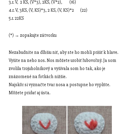
3.r. V, 2 KS, (V*3), 2KS, (V*2), (16)
4.r. V, 3KS, (V, KS)*3, 2 KS, (V, KS)*2 (22)
5.r. 22KS
(*) → zopakujte zátvorku
Nezabudnite na dlhšiu niť, aby ste ho mohli prišiť k hlave.
Vyšite na neho nos. Nos môžete urobiť ľubovoľný. Ja som
zvolila trojuholníkový a vyšívala som ho tak, ako je
znázornené na fotkách nižšie.
Najskôr si vyznačte tvar nosa a postupne ho vyplňte.
Môžete pridať aj ústa.